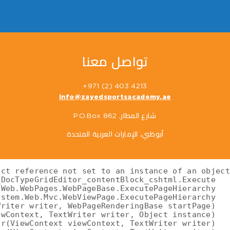
تواصل معنا
4213 403 (2) 971+
info@zayedsportsacademy.ae
شارع المطار, P.O.Box 862
أبوظبي، الإمارات العربية المتحدة